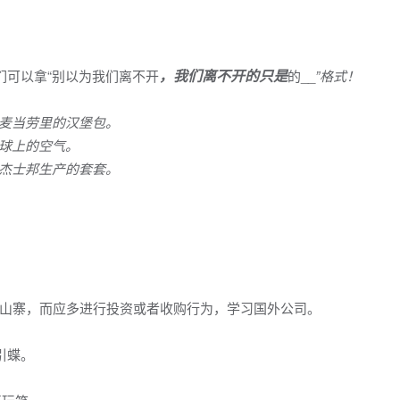
，我们离不开的只是
们可以拿“别以为我们离不开
的__
”格式！
麦当劳里的汉堡包。
球上的空气。
杰士邦生产的套套。
山寨，而应多进行投资或者收购行为，学习国外公司。
引蝶。