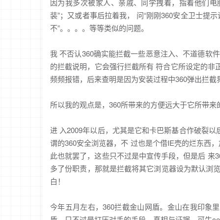
因为我多次被家人、亲戚、同学拽着，指着他们电脑
装”；又或者事后拉着我， 问“刚刚360安全卫士提示
不”。。。。等等类似的问题。
我 不否认360确实能拦截一些恶意注入、不道德
的拦截说明，它会强行拦截所有 符合它所设定的非正常
频频报错，后来查明是因为安装过程中360弹出拦
所以我的观点是，360所带来的方便远大于它所带
进 入2009年以后，尤其是它和卡巴斯基合作破裂
谓的360安全浏览器，不 过也是个借IE壳的烂东西
此也就罢了，这些只不过是中宣传手段，但是后 来3
多了份职责，那就是拦截将其它浏览器设为默认浏览
白！
今年五月左右，360拦截金山网盾。金山在我印象
盾，只不过是打压对手的手段。真相与证据，可牛c