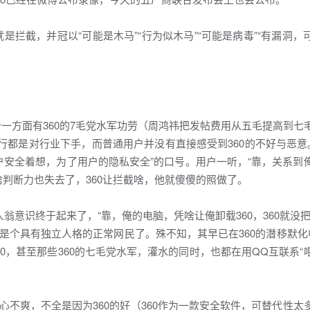
就是拦截，并冠以“可能是木马”“行为似木马”“可能是病毒”“有漏洞
个一方面有360的7毛党水军功劳（周鸿祎把发帖费用从五毛提高到七
行都是对行业下手，而普通用户并没有直接感受到360的不好与恶意。
户安全着想，为了用户的隐私安全”的口号。用户一听，“靠，关系到
判断力也失去了，360让拦截啥，他就傻傻的照做了。
人翁意识终于起来了，“靠，俺的电脑，凭啥让俺卸载360，360就没
是个具有独立人格的正常网民了。殊不知，其早已在360的潜移默化中
60，甚至那些360的七毛党水军，灌水的同时，也都在用QQ互联系“
心不爽，不全是因为360的好（360作为一款安全软件，可替代性太