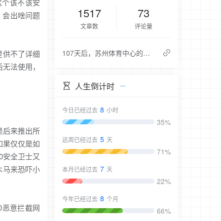
这个该不该安
1517
73
了，会出啥问题
文章数
评论量
107天后，苏州体育中心的夜，又亮了一次
提供不了详细
上后无法使用，
人生倒计时
8
今日已经过去
小时
35%
是后来推出所
5
这周已经过去
天
如果仅仅是如
71%
0安全卫士又
木马来恐吓小
7
本月已经过去
天
22%
8
今年已经过去
个月
0恶意拦截网
66%