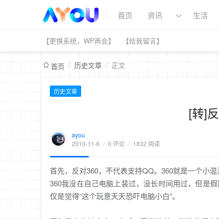
首页
资讯
生活
【更换系统，WP再会】
【给我留言】
/
历史文章
/
正文
首页
历史文章
[转]
ayou
2010-11-6
/
0 评论
/
1832 阅读
首先，反对360，不代表支持QQ。360就是一个
360我没在自己电脑上装过，没长时间用过，但是
仅是觉得“这个玩意天天恐吓电脑小白”。