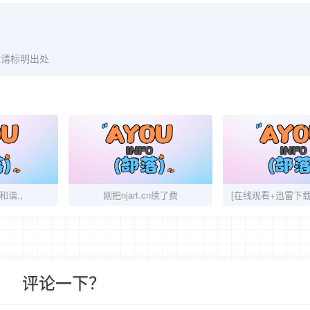
载请标明出处
和谐.,
刚把njart.cn续了费
评论一下？