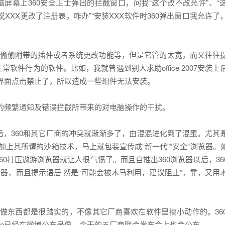
屏幕上360安全卫士弹出的拦截窗口，问我“这个改不改允许”、“
说XXX更改了注册表，咋办”“安装XXX软件时360弹出窗口我允许
软件偷偷附带的插件或者系统更改功能等，但是它管的太宽，而又往往
软件行为的软件。比如，我就曾遇到别人求助office 2007安装
截界面点击禁止了，所以造成一些组件无法安装。
来的频繁通知及错误拦截所带来的对电脑操作的干扰。
以后，360和其它厂商的冲突就渐渐多了，由混混进化到了混蛋。尤其
，加上其所谓的沙箱技术，马上就包装宣传成“新一代”“安全”浏览器。
60打压遨游浏览器就让人很气愤了。而且自推出360浏览器以后，36
器，而且提示语居 然是“可能会被木马利用，建议阻止”，靠，又用
里做东西都是很踏实的，不像其它厂商喜欢在软件里搞小动作的。36
eo已经在微博公布录像，今天的五厂商联合发布会上也会公布。