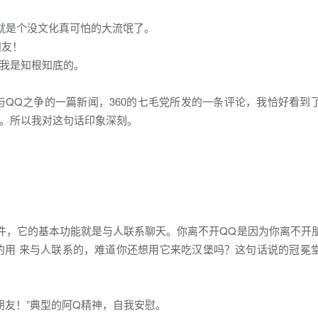
全就是个没文化真可怕的大流氓了。
朋友！
我是知根知底的。
360与QQ之争的一篇新闻，360的七毛党所发的一条评论，我恰好看
。所以我对这句话印象深刻。
ge，IM软件，它的基本功能就是与人联系聊天。你离不开QQ是因为你离不
的用 来与人联系的，难道你还想用它来吃汉堡吗？这句话说的冠冕
朋友！”典型的阿Q精神，自我安慰。