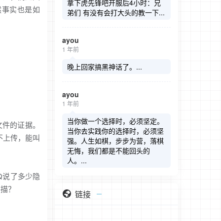
拿下虎先锋吧开服后4小时：兄
然事实也是如
弟们 有没有会打大头的教一下...
ayou
1 年前
晚上回家搞黑神话了。...
ayou
1 年前
当你做一个选择时，必须坚定。
文件的证据。
当你去实践你的选择时，必须坚
不上传，能叫
强。人生如棋，步步为营，落棋
无悔，我们都是不能回头的
人。...
Q说了多少隐
扫描？
链接