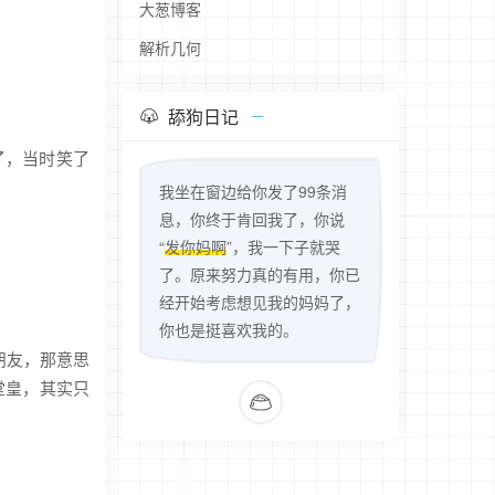
大葱博客
解析几何
舔狗日记
到了，当时笑了
我坐在窗边给你发了99条消
息，你终于肯回我了，你说
“
发你妈啊
”，我一下子就哭
了。原来努力真的有用，你已
经开始考虑想见我的妈妈了，
你也是挺喜欢我的。
开朋友，那意思
堂皇，其实只