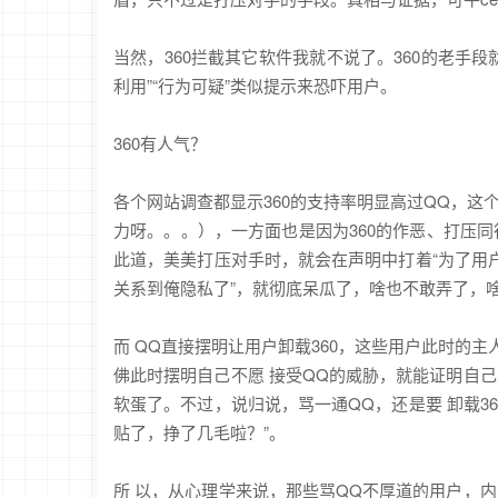
当然，360拦截其它软件我就不说了。360的老手段
利用”“行为可疑”类似提示来恐吓用户。
360有人气？
各个网站调查都显示360的支持率明显高过QQ，这
力呀。。。），一方面也是因为360的作恶、打压同
此道，美美打压对手时，就会在声明中打着“为了用
关系到俺隐私了”，就彻底呆瓜了，啥也不敢弄了，啥
而 QQ直接摆明让用户卸载360，这些用户此时的主
佛此时摆明自己不愿 接受QQ的威胁，就能证明自己
软蛋了。不过，说归说，骂一通QQ，还是要 卸载3
贴了，挣了几毛啦？”。
所 以，从心理学来说，那些骂QQ不厚道的用户，内