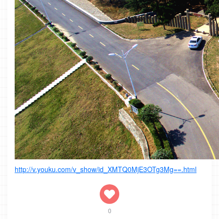
http://v.youku.com/v_show/id_XMTQ0MjE3OTg3Mg==.html
0