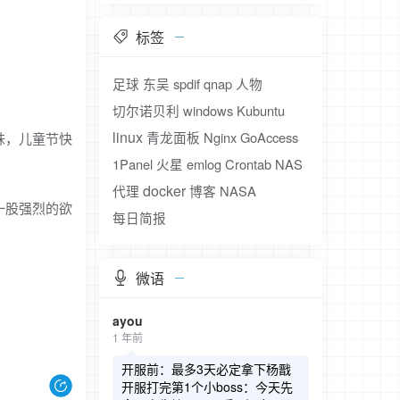
标签
足球
东吴
spdif
qnap
人物
切尔诺贝利
windows
Kubuntu
linux
青龙面板
Nginx
GoAccess
妹，儿童节快
1Panel
火星
emlog
Crontab
NAS
docker
代理
博客
NASA
一股强烈的欲
每日简报
微语
ayou
1 年前
开服前：最多3天必定拿下杨戬
开服打完第1个小boss：今天先