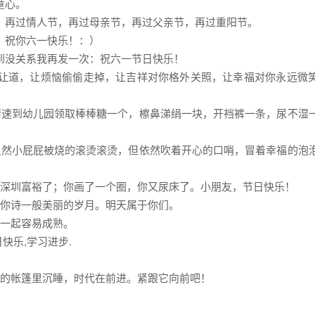
童心。
，再过情人节，再过母亲节，再过父亲节，再过重阳节。
：祝你六一快乐！：）
到没关系我再发一次：祝六一节日快乐！
乖让道，让烦恼偷偷走掉，让吉祥对你格外关照，让幸福对你永远微
请速到幼儿园领取棒棒糖一个，檫鼻涕绢一块，开裆裤一条，尿不湿
虽然小屁屁被烧的滚烫滚烫，但依然吹着开心的口哨，冒着幸福的泡
，深圳富裕了；你画了一个圈，你又尿床了。小朋友，节日快乐！
耀你诗一般美丽的岁月。明天属于你们。
在一起容易成熟。
快乐,学习进步.
兄的帐篷里沉睡，时代在前进。紧跟它向前吧！