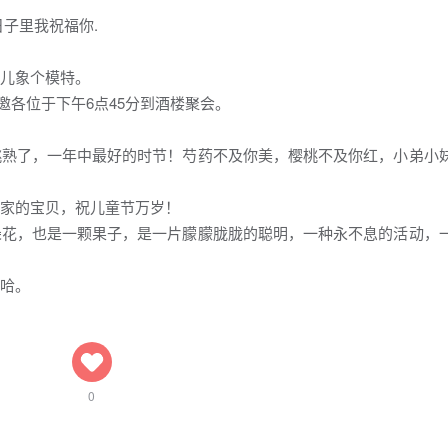
日子里我祝福你.
个儿象个模特。
诚邀各位于下午6点45分到酒楼聚会。
桃熟了，一年中最好的时节！芍药不及你美，樱桃不及你红，小弟小
国家的宝贝，祝儿童节万岁！
朵花，也是一颗果子，是一片朦朦胧胧的聪明，一种永不息的活动，
哈哈。
0