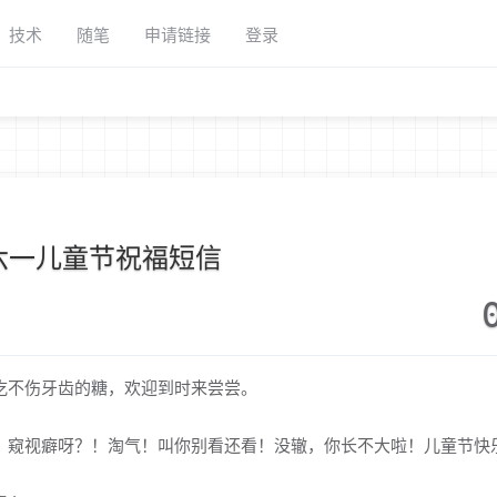
技术
随笔
申请链接
登录
六一儿童节祝福短信
吃不伤牙齿的糖，欢迎到时来尝尝。
！窥视癖呀？！淘气！叫你别看还看！没辙，你长不大啦！儿童节快
！