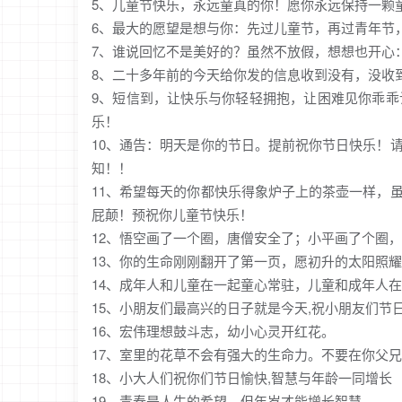
5、儿童节快乐，永远童真的你！愿你永远保持一颗
6、最大的愿望是想与你：先过儿童节，再过青年节
7、谁说回忆不是美好的？虽然不放假，想想也开心
8、二十多年前的今天给你发的信息收到没有，没收
9、短信到，让快乐与你轻轻拥抱，让困难见你乖
乐！
10、通告：明天是你的节日。提前祝你节日快乐！
知！！
11、希望每天的你都快乐得象炉子上的茶壶一样，
屁颠！预祝你儿童节快乐！
12、悟空画了一个圈，唐僧安全了；小平画了个圈
13、你的生命刚刚翻开了第一页，愿初升的太阳照
14、成年人和儿童在一起童心常驻，儿童和成年人
15、小朋友们最高兴的日子就是今天,祝小朋友们节日
16、宏伟理想鼓斗志，幼小心灵开红花。
17、室里的花草不会有强大的生命力。不要在你父
18、小大人们祝你们节日愉快,智慧与年龄一同增长
19、青春是人生的希望，但年岁才能增长智慧。