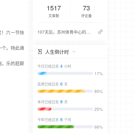
1517
73
文章数
评论量
107天后，苏州体育中心的夜，又亮了一次
笑！六一节快
一个。特此通
人生倒计时
泡，乐的屁颠
4
今日已经过去
小时
17%
6
这周已经过去
天
85%
8
本月已经过去
天
25%
8
今年已经过去
个月
66%