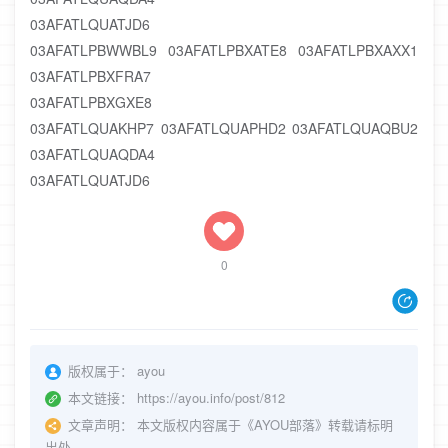
03AFATLQUATJD6
03AFATLPBWWBL9 03AFATLPBXATE8 03AFATLPBXAXX1
03AFATLPBXFRA7
03AFATLPBXGXE8
03AFATLQUAKHP7 03AFATLQUAPHD2 03AFATLQUAQBU2
03AFATLQUAQDA4
03AFATLQUATJD6
0
版权属于：
ayou
本文链接：
https://ayou.info/post/812
文章声明：
本文版权内容属于《AYOU部落》转载请标明
出处