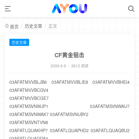
/
历史文章
/
正文
首页
历史文章
CF黄金狙击
2009-6-9
/
2812 阅读
03AFATMVVBLJB6 03AFATMVVBLIE8 03AFATMVVBHEI4
03AFATMVVBCGV4
03AFATMVVBCGE7
03AFATMSVNWJP1 03AFATMSVNWAU7
03AFATMSVNWAK7 03AFATMSVNUBY2
03AFATMSVNTVN8
03AFATLQUAKHP7 03AFATLQUAPHD2 03AFATLQUAQBU2
03AFATLQUAQDA4