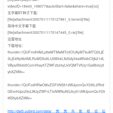
videoID=18443_108077&autoStart=false&share=true[/cc]
无字幕BT种子下载:
[file]attachment/200701/1170127961_0.torrent[/file]
简体中文字幕下载
[file]attachment/200701/1170147445_0.rar[/file]
迅雷地址
下载地址：
thunder://QUFmdHA6Ly8wMTMwMTo5OUAyMTkuMTQ3LjE
3LjE4Ny9b0MLRuMDXz8LU2M34LXd3dy54aW54bC5jb21dL
VByaXNvbi5CcmVhay5TZWFzb24yLkVQMTVfUy1GaWxlcy5
ybXZiWlo=
thunder://QUFodHRwOi8vZGF0NS51dWJpcmQuY29tL2Rhd
GEvcHJpc29uLWJyZWFrLTIxNWNuKGJicy51dWJpcmQuY29
tKS5ybXZiWlo=
http://dat5.uubird.com/data/悠悠鸟影视论坛