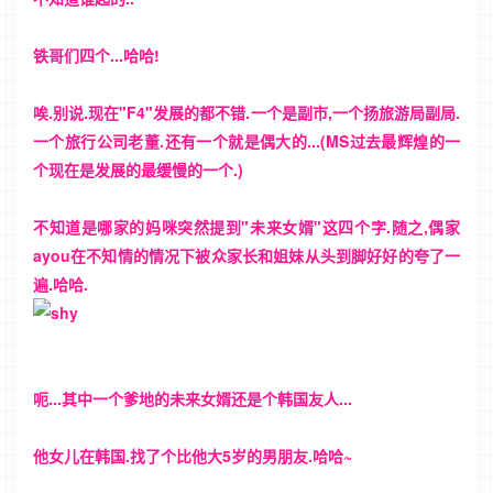
铁哥们四个...哈哈!
唉.别说.现在"F4"发展的都不错.一个是副市,一个扬旅游局副局.
一个旅行公司老董.还有一个就是偶大的...(MS过去最辉煌的一
个现在是发展的最缓慢的一个.)
不知道是哪家的妈咪突然提到"未来女婿"这四个字.随之,偶家
ayou在不知情的情况下被众家长和姐妹从头到脚好好的夸了一
遍.哈哈.
呃...其中一个爹地的未来女婿还是个韩国友人...
他女儿在韩国.找了个比他大5岁的男朋友.哈哈~