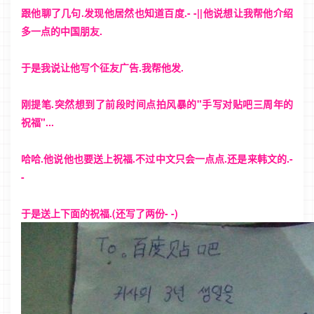
跟他聊了几句.发现他居然也知道百度.- -||他说想让我帮他介绍
多一点的中国朋友.
于是我说让他写个征友广告.我帮他发.
刚提笔.突然想到了前段时间点拍风暴的"手写对贴吧三周年的
祝福"...
哈哈.他说他也要送上祝福.不过中文只会一点点.还是来韩文的.-
-
于是送上下面的祝福.(还写了两份- -)