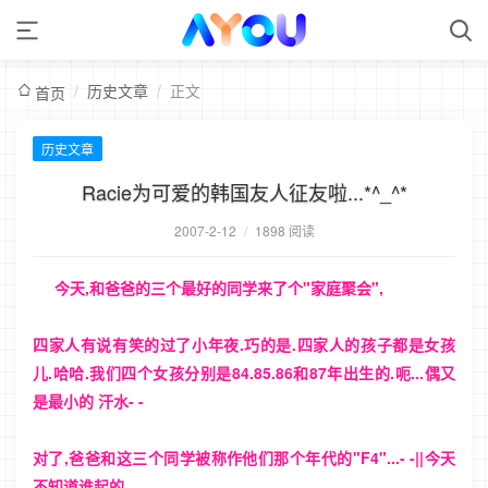
/
历史文章
/
正文
首页
历史文章
Racie为可爱的韩国友人征友啦...*^_^*
2007-2-12
/
1898 阅读
今天,和爸爸的三个最好的同学来了个"家庭聚会",
四家人有说有笑的过了小年夜.巧的是.四家人的孩子都是女孩
儿.哈哈.我们四个女孩分别是84.85.86和87年出生的.呃...偶又
是最小的 汗水- -
对了,爸爸和这三个同学被称作他们那个年代的"F4"...- -||今天
不知道谁起的..