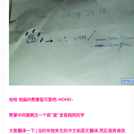
哈哈 他画的熊掌挺可爱吧~HOHO~
熊掌中间是韩文一个和"度"发音相同的字
大致翻译一下.(当时听他夹生的中文和英文翻译,然后我再修改