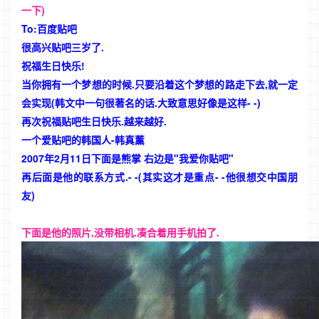
一下)
To:百度贴吧
很高兴贴吧三岁了.
祝福生日快乐!
当你拥有一个梦想的时候.只要沿着这个梦想的路走下去,就一定
会实现(韩文中一句很著名的话.大致意思好像是这样- -)
再次祝福贴吧生日快乐.越来越好.
一个爱贴吧的韩国人-韩真薰
2007年2月11日下面是熊掌 右边是"我爱你贴吧"
再后面是他的联系方式.- -(其实这才是重点- -他很想交中国朋
友)
下面是他的照片,没带相机.凑合着用手机拍了.